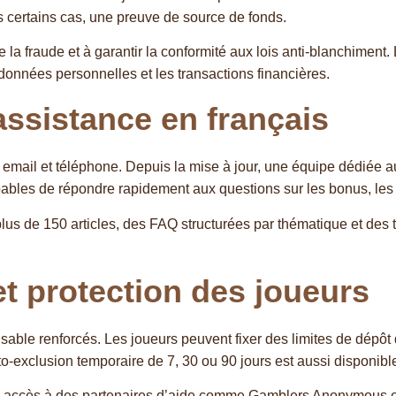
ans certains cas, une preuve de source de fonds.
 la fraude et à garantir la conformité aux lois anti‑blanchiment. 
données personnelles et les transactions financières.
 assistance en français
e, email et téléphone. Depuis la mise à jour, une équipe dédiée a
ables de répondre rapidement aux questions sur les bonus, les 
plus de 150 articles, des FAQ structurées par thématique et des 
et protection des joueurs
onsable renforcés. Les joueurs peuvent fixer des limites de dép
to‑exclusion temporaire de 7, 30 ou 90 jours est aussi disponible
 un accès à des partenaires d’aide comme Gamblers Anonymous e