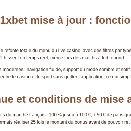
1xbet mise à jour : fonctio
e refonte totale du menu du live casino, avec des filtres par type
aîchissent en temps réel, même lors des matchs à fort rebond.
s modernes : navigation fluide, support du mode sombre et noti
ntre le casino et le sport sans quitter l’application, ce qui sim
ue et conditions de mise a
fs du marché français : 100 % jusqu’à 100 €, + 50 € de paris grat
sormais réaliser 25 fois le montant du bonus avant de pouvoir reti