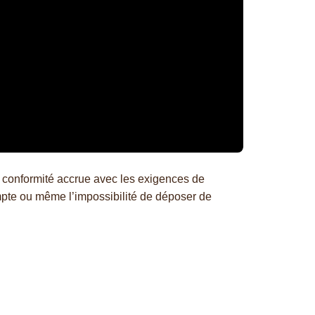
conformité accrue avec les exigences de
ompte ou même l’impossibilité de déposer de