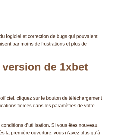
u logiciel et correction de bugs qui pouvaient
uisent par moins de frustrations et plus de
e version de 1xbet
fficiel, cliquez sur le bouton de téléchargement
pplications tierces dans les paramètres de votre
 conditions d’utilisation. Si vous êtes nouveau,
dès la première ouverture, vous n’avez plus qu’à