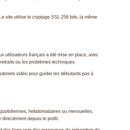
Le site utilise le cryptage SSL 256 bits, la même
ux utilisateurs français a été mise en place, avec
retraits ou les problèmes techniques.
tutoriels vidéo pour guider les débutants pas à
ôt quotidiennes, hebdomadaires ou mensuelles,
 directement depuis le profil.
t des liens vers des ressources de prévention de